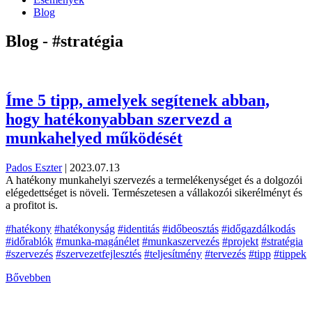
Blog
Blog - #stratégia
Íme 5 tipp, amelyek segítenek abban,
hogy hatékonyabban szervezd a
munkahelyed működését
Pados Eszter
|
2023.07.13
A hatékony munkahelyi szervezés a termelékenységet és a dolgozói
elégedettséget is növeli. Természetesen a vállakozói sikerélményt és
a profitot is.
#hatékony
#hatékonyság
#identitás
#időbeosztás
#időgazdálkodás
#időrablók
#munka-magánélet
#munkaszervezés
#projekt
#stratégia
#szervezés
#szervezetfejlesztés
#teljesítmény
#tervezés
#tipp
#tippek
Bővebben