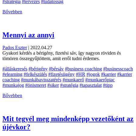
#stratégia
#tervezés
#tudatosság
Bővebben
Mennyi az annyi
Pados Eszter
|
2022.04.27
Gyakori kérdés a bérigény, fizetési sáv, így nagyon röviden és
tömören összegyűjtöttem, amit erről tudni érdemes.
#álláskeresés
#bérigény
#bérsáv
#business coaching
#businesscoach
#elearning
#felkészülés
#fizetésiigény
#HR
#jogok
#karrier
#karrier
coaching
#munkábavisszatérés
#munkaerő
#munkaerőpiac
#munkajog
#önismeret
#siker
#stratégia
#tapasztalat
#tipp
Bővebben
Mit tegyél meg mindenképp vezetőként az
újévkor?