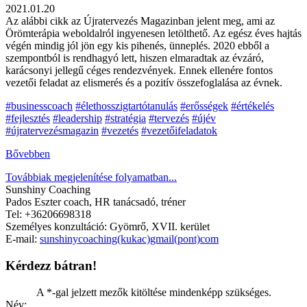
2021.01.20
Az alábbi cikk az Újratervezés Magazinban jelent meg, ami az
Örömterápia weboldalról ingyenesen letölthető. Az egész éves hajtás
végén mindig jól jön egy kis pihenés, ünneplés. 2020 ebből a
szempontból is rendhagyó lett, hiszen elmaradtak az évzáró,
karácsonyi jellegű céges rendezvények. Ennek ellenére fontos
vezetői feladat az elismerés és a pozitív összefoglalása az évnek.
#businesscoach
#élethosszigtartótanulás
#erősségek
#értékelés
#fejlesztés
#leadership
#stratégia
#tervezés
#újév
#újratervezésmagazin
#vezetés
#vezetőifeladatok
Bővebben
Továbbiak megjelenítése folyamatban...
Sunshiny Coaching
Pados Eszter coach, HR tanácsadó, tréner
Tel: +36206698318
Személyes konzultáció: Gyömrő, XVII. kerület
E-mail:
sunshinycoaching(kukac)gmail(pont)com
Kérdezz bátran!
A *-gal jelzett mezők kitöltése mindenképp szükséges.
Név: