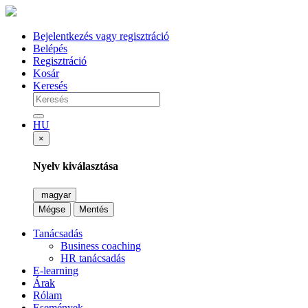
Bejelentkezés vagy regisztráció
Belépés
Regisztráció
Kosár
Keresés
HU
×
Nyelv kiválasztása
magyar
Mégse
Mentés
Tanácsadás
Business coaching
HR tanácsadás
E-learning
Árak
Rólam
Események