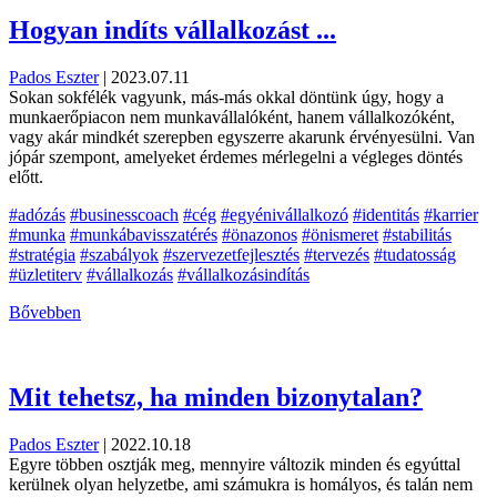
Hogyan indíts vállalkozást ...
Pados Eszter
|
2023.07.11
Sokan sokfélék vagyunk, más-más okkal döntünk úgy, hogy a
munkaerőpiacon nem munkavállalóként, hanem vállalkozóként,
vagy akár mindkét szerepben egyszerre akarunk érvényesülni. Van
jópár szempont, amelyeket érdemes mérlegelni a végleges döntés
előtt.
#adózás
#businesscoach
#cég
#egyénivállalkozó
#identitás
#karrier
#munka
#munkábavisszatérés
#önazonos
#önismeret
#stabilitás
#stratégia
#szabályok
#szervezetfejlesztés
#tervezés
#tudatosság
#üzletiterv
#vállalkozás
#vállalkozásindítás
Bővebben
Mit tehetsz, ha minden bizonytalan?
Pados Eszter
|
2022.10.18
Egyre többen osztják meg, mennyire változik minden és egyúttal
kerülnek olyan helyzetbe, ami számukra is homályos, és talán nem