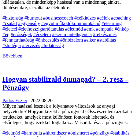
kilátástalan, de mindenképp hatással van a mindennapjainkra,
döntéseinkre, s ezáltal az életünkre.
#biztonság
#burnout
#businesscoach
#célkitűzés
#célok
#coaching
#család
#egyensúly
#együttműködőkommunikáció
#elearning
#életcél
#élethosszigtartótanulás
#életmód
#emk
#empátia
#énkép
#eq
#erősségek
#érzelem
#érzelmiintelligencia
#felkészülés
#fenntarthatóság
#önbecsülés
#önbizalom
#siker
#stabilitás
#stratégia
#tervezés
#tudatosság
Bővebben
Hogyan stabilizáld önmagad? – 2. rész –
Pénzügy
Pados Eszter
|
2022.08.20
Milyen hatással lesznek a folyamatos változások az anyagi
helyzetedre? Hogyan kezeld a pénzügyeid? Összeszedtem azokat a
területeket, amelyek most különösen fontosak lehetnek, és
elsődleges, hogy ezekkel foglalkozz. Második rész: a pénzügyek.
#életmód
#harmónia
#hitrendszer
#önismeret
#pénzügy
#stabilitás