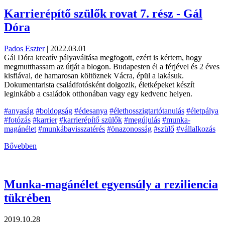
Karrierépítő szülők rovat 7. rész - Gál
Dóra
Pados Eszter
|
2022.03.01
Gál Dóra kreatív pályaváltása megfogott, ezért is kértem, hogy
megmutthassam az útját a blogon. Budapesten él a férjével és 2 éves
kisfiával, de hamarosan költöznek Vácra, épül a lakásuk.
Dokumentarista családfotósként dolgozik, életképeket készít
leginkább a családok otthonában vagy egy kedvenc helyen.
#anyaság
#boldogság
#édesanya
#élethosszigtartótanulás
#életpálya
#fotózás
#karrier
#karrierépítő szülők
#megújulás
#munka-
magánélet
#munkábavisszatérés
#önazonosság
#szülő
#vállalkozás
Bővebben
Munka-magánélet egyensúly a reziliencia
tükrében
2019.10.28