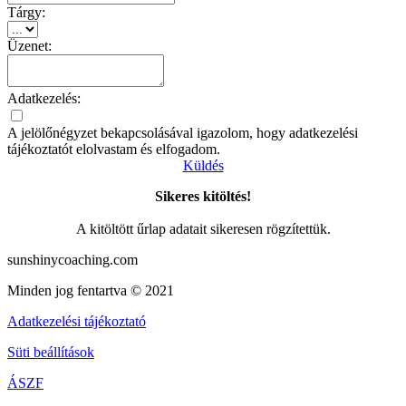
Tárgy:
Üzenet:
Adatkezelés:
A jelölőnégyzet bekapcsolásával igazolom, hogy adatkezelési
tájékoztatót elolvastam és elfogadom.
Küldés
Sikeres kitöltés!
A kitöltött űrlap adatait sikeresen rögzítettük.
sunshinycoaching.com
Minden jog fentartva © 2021
Adatkezelési tájékoztató
Süti beállítások
ÁSZF