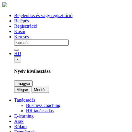
Bejelentkezés vagy regisztráció
Belépés
Regisztráció
Kosár
Keresés
HU
×
Nyelv kiválasztása
magyar
Mégse
Mentés
Tanácsadás
Business coaching
HR tanácsadás
E-learning
Árak
Rólam
Események