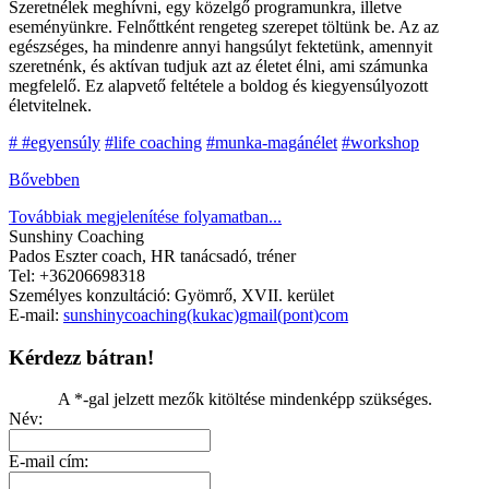
Szeretnélek meghívni, egy közelgő programunkra, illetve
eseményünkre. Felnőttként rengeteg szerepet töltünk be. Az az
egészséges, ha mindenre annyi hangsúlyt fektetünk, amennyit
szeretnénk, és aktívan tudjuk azt az életet élni, ami számunka
megfelelő. Ez alapvető feltétele a boldog és kiegyensúlyozott
életvitelnek.
#
#egyensúly
#life coaching
#munka-magánélet
#workshop
Bővebben
Továbbiak megjelenítése folyamatban...
Sunshiny Coaching
Pados Eszter coach, HR tanácsadó, tréner
Tel: +36206698318
Személyes konzultáció: Gyömrő, XVII. kerület
E-mail:
sunshinycoaching(kukac)gmail(pont)com
Kérdezz bátran!
A *-gal jelzett mezők kitöltése mindenképp szükséges.
Név:
E-mail cím: