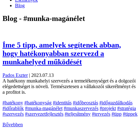
Blog
Blog - #munka-magánélet
Íme 5 tipp, amelyek segítenek abban,
hogy hatékonyabban szervezd a
munkahelyed működését
Pados Eszter
|
2023.07.13
A hatékony munkahelyi szervezés a termelékenységet és a dolgozói
elégedettséget is növeli. Természetesen a vállakozói sikerélményt és
a profitot is.
#hatékony
#hatékonyság
#identitás
#időbeosztás
#időgazdálkodás
#időrablók
#munka-magánélet
#munkaszervezés
#projekt
#stratégia
#szervezés
#szervezetfejlesztés
#teljesítmény
#tervezés
#tipp
#tippek
Bővebben