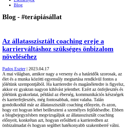
Blog
Blog - #terápiásállat
Az állatasszisztált coaching ereje a
karrierváltáshoz szükséges önbizalom
növeléséhez
Pados Eszter
|
2023.04.17
A mai világban, amikor nagy a verseny és a határidők szorosak, az
élet és a munka közötti egyensúly megtartása rendkívül fontos a
jólétünk szempontjából. Ha karrieredre és magánéletedre is figyelsz,
akkor ez gyakran nagyon kihívást jelenthet. Ezért az önfejlesztés és
jólétünk gyakorlatai, például az éberség, kommunikációs készségek
és karrierfejlesztés, még fontosabbak, mint valaha. Talán
gondolkodtál már az állatasszisztált coaching előnyein, és azon,
hogy ezt hogyan lehet beilleszteni a személyes fejlődésedbe. Ebben
a blogbejegyzésben megvizsgáljuk az állatasszisztált coaching
előnyeit, konkrétan azt, hogyan erősítheti a karrieredben az
önbizalmadat és hogyan segíthet hatékonyabb szakemberré válni.