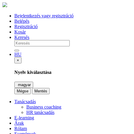
Bejelentkezés vagy regisztráció
Belépés
Regisztráció
Kosár
Keresés
HU
×
Nyelv kiválasztása
magyar
Mégse
Mentés
Tanácsadás
Business coaching
HR tanácsadás
E-learning
Árak
Rólam
Események