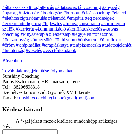
#állatasszisztált foglalkozás
#állatasszisztáltcoaching
#anyaság
#apaság
#biztonság
#boldogság
#burnout
#cicáscoaching
#életcél
#élethosszigtartótanulás
#életmód
#empátia
#eq
#erősségek
#érzelmiintelligencia
#fejlesztés
#fókusz
#inspiráció
#karrierépítő
szülők
#karrierút
#kommunikáció
#konfliktuskezelés
#kutyás
coaching
#kutyasterapia
#leadership
#légyjelen
#önazonos
#önazonosság
#önbecsülés
#önbizalom
#önismeret
#önreflexió
#öröm
#terápiásállat
#terápiáskutya
#terápiásmacska
#tudatosjelenlét
#tudatosság
#vezetés
#vezetőifeladatok
Bővebben
Továbbiak megjelenítése folyamatban...
Sunshiny Coaching
Pados Eszter coach, HR tanácsadó, tréner
Tel: +36206698318
Személyes konzultáció: Gyömrő, XVII. kerület
E-mail:
sunshinycoaching(kukac)gmail(pont)com
Kérdezz bátran!
A *-gal jelzett mezők kitöltése mindenképp szükséges.
Név: