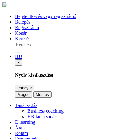
Bejelentkezés vagy regisztráció
Belépés
Regisztráció
Kosár
Keresés
HU
×
Nyelv kiválasztása
magyar
Mégse
Mentés
Tanácsadás
Business coaching
HR tanácsadás
E-learning
Árak
Rólam
Események