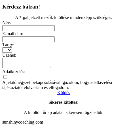
Kérdezz bátran!
A *-gal jelzett mezők kitöltése mindenképp szükséges.
Név:
E-mail cím:
Tárgy:
Üzenet:
Adatkezelés:
A jelölőnégyzet bekapcsolásával igazolom, hogy adatkezelési
tájékoztatót elolvastam és elfogadom.
Küldés
Sikeres kitöltés!
A kitöltött űrlap adatait sikeresen rögzítettük.
sunshinycoaching.com