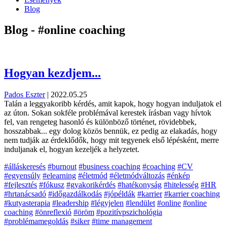
Blog
Blog - #online coaching
Hogyan kezdjem...
Pados Eszter
|
2022.05.25
Talán a leggyakoribb kérdés, amit kapok, hogy hogyan induljatok el
az úton. Sokan sokféle problémával kerestek írásban vagy hívtok
fel, van rengeteg hasonló és különböző történet, rövidebbek,
hosszabbak... egy dolog közös bennük, ez pedig az elakadás, hogy
nem tudják az érdeklődők, hogy mit tegyenek első lépésként, merre
induljanak el, hogyan kezeljék a helyzetet.
#álláskeresés
#burnout
#business coaching
#coaching
#CV
#egyensúly
#elearning
#életmód
#életmódváltozás
#énkép
#fejlesztés
#fókusz
#gyakorikérdés
#hatékonyság
#hitelesség
#HR
#hrtanácsadó
#időgazdálkodás
#jópéldák
#karrier
#karrier coaching
#kutyasterapia
#leadership
#légyjelen
#lendület
#online
#online
coaching
#önreflexió
#öröm
#pozitívpszichológia
#problémamegoldás
#siker
#time management