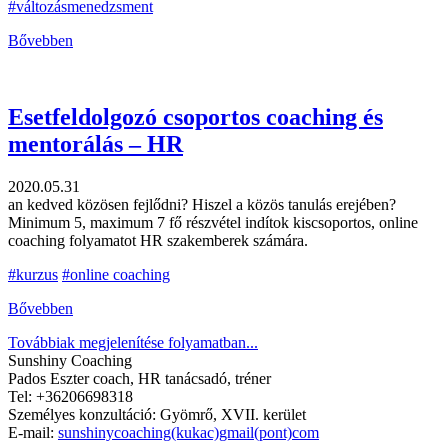
#változásmenedzsment
Bővebben
Esetfeldolgozó csoportos coaching és
mentorálás – HR
2020.05.31
an kedved közösen fejlődni? Hiszel a közös tanulás erejében?
Minimum 5, maximum 7 fő részvétel indítok kiscsoportos, online
coaching folyamatot HR szakemberek számára.
#kurzus
#online coaching
Bővebben
Továbbiak megjelenítése folyamatban...
Sunshiny Coaching
Pados Eszter coach, HR tanácsadó, tréner
Tel: +36206698318
Személyes konzultáció: Gyömrő, XVII. kerület
E-mail:
sunshinycoaching(kukac)gmail(pont)com