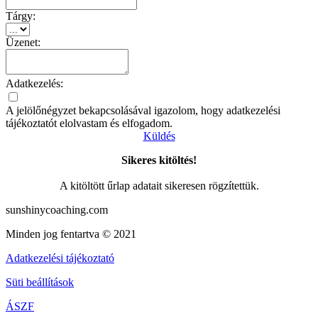
Tárgy:
Üzenet:
Adatkezelés:
A jelölőnégyzet bekapcsolásával igazolom, hogy adatkezelési
tájékoztatót elolvastam és elfogadom.
Küldés
Sikeres kitöltés!
A kitöltött űrlap adatait sikeresen rögzítettük.
sunshinycoaching.com
Minden jog fentartva © 2021
Adatkezelési tájékoztató
Süti beállítások
ÁSZF