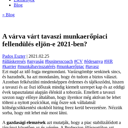
Blog
« Blog
A várva várt tavaszi munkaerőpiaci
fellendülés eljön-e 2021-ben?
Pados Eszter
|
2021.02.25
#álláskeresés
#anyaság
#businesscoach
#CV
#édesanya
#HR
#karrier
#munkábavisszatérés
#munkaerőpiac
#tavasz
Ezt majd az idő fogja megmondani. Varázsgömbje senkinek sincs,
és hazudnék, ha azt mondanám, hogy én tudom a biztos választ.
Azonban felkészülni mindenképpen érdemes és tájékozódni, hiszen
a tavaszi és az őszi időszak mindig kiemelt szerepet kap és az eddigi
évek tapasztalatai alapján élénkül a toborzás. Emellett a tavaszi
szezon nagy előnye általában, hogy ilyenkor még aktívan be lehet
tölteni a nyitott pozíciókat, míg őszre sok vállalatnál
költségcsökkentési okokból hiring freez kerül bevezetésre. Nézzük
sorba, hogy mit lehet már most látni.
A
gazdasági elemzések
azt mutatják, hogy a piac stabilizálódott a
járványt követően az év végére. A Profession állásportálon azt