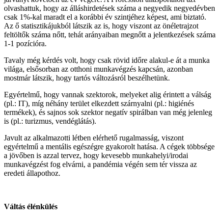
olvashattuk, hogy az álláshirdetések száma a negyedik negyedévben
csak 1%-kal maradt el a korábbi év szintjéhez képest, ami biztató.
Az ő statisztikájukból látszik az is, hogy viszont az önéletrajzot
feltöltők száma nőtt, tehát arányaiban megnőtt a jelentkezések száma
1-1 pozícióra.
Tavaly még kérdés volt, hogy csak rövid időre alakul-e át a munka
világa, elsősorban az otthoni munkavégzés kapcsán, azonban
mostmár látszik, hogy tartós változásról beszélhetünk.
Egyértelmű, hogy vannak szektorok, melyeket alig érintett a válság
(pl.: IT), míg néhány terület elkezdett szárnyalni (pl.: higiénés
termékek), és sajnos sok szektor negatív spirálban van még jelenleg
is (pl.: turizmus, vendéglátás).
Javult az alkalmazotti létben elérhető rugalmasság, viszont
egyértelmű a mentális egészégre gyakorolt hatása. A cégek többsége
a jövőben is azzal tervez, hogy kevesebb munkahelyi/irodai
munkavégzést fog elvárni, a pandémia végén sem tér vissza az
eredeti állapothoz.
Váltás élénkülés