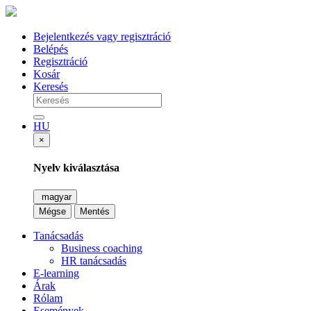
Bejelentkezés vagy regisztráció
Belépés
Regisztráció
Kosár
Keresés
HU
×
Nyelv kiválasztása
magyar
Mégse
Mentés
Tanácsadás
Business coaching
HR tanácsadás
E-learning
Árak
Rólam
Események