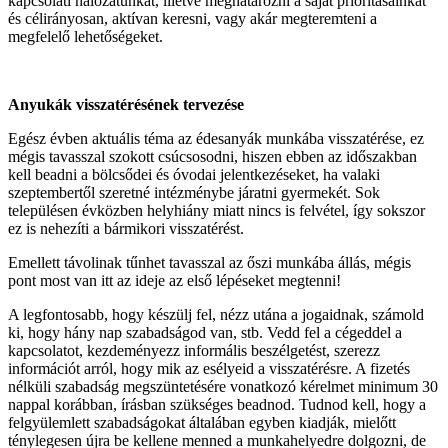
kapcsolati hálózatunkat, illetve meghatározni a saját prioritásainkat
és célirányosan, aktívan keresni, vagy akár megteremteni a
megfelelő lehetőségeket.
Anyukák visszatérésének tervezése
Egész évben aktuális téma az édesanyák munkába visszatérése, ez
mégis tavasszal szokott csúcsosodni, hiszen ebben az időszakban
kell beadni a bölcsődei és óvodai jelentkezéseket, ha valaki
szeptembertől szeretné intézménybe járatni gyermekét. Sok
településen évközben helyhiány miatt nincs is felvétel, így sokszor
ez is nehezíti a bármikori visszatérést.
Emellett távolinak tűnhet tavasszal az őszi munkába állás, mégis
pont most van itt az ideje az első lépéseket megtenni!
A legfontosabb, hogy készülj fel, nézz utána a jogaidnak, számold
ki, hogy hány nap szabadságod van, stb. Vedd fel a cégeddel a
kapcsolatot, kezdeményezz informális beszélgetést, szerezz
információt arról, hogy mik az esélyeid a visszatérésre. A fizetés
nélküli szabadság megszüntetésére vonatkozó kérelmet minimum 30
nappal korábban, írásban szükséges beadnod. Tudnod kell, hogy a
felgyülemlett szabadságokat általában egyben kiadják, mielőtt
ténylegesen újra be kellene menned a munkahelyedre dolgozni, de