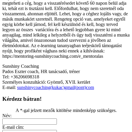
megteheti a cég, hogy a visszatérésedet követő 60 napon belül adja
ki, tehát ezt is tisztázni kell. Előfordulhat, hogy nem szeretnél oda
visszamenni, ahonnan eljöttél. Lehet, hogy a céghez lojális vagy, de
másik munkakört szeretnél. Rengeteg opció van, amelyeket egytől
egyig körbe kell járnod, fel kell készülnöd és kell, hogy terved
legyen az összes variációra és a lehető legjobban gyere ki mind
anyagilag, mind lelkileg a helyzetből és úgy tudj visszatérni a munka
világába, amivel önazonosan tudod szervezni a jövőben az
életmódotokat. Az e-learning tananyagban teéjeskörű támogatást
nyújt, hogy profiként vághass neki ennek a kihívásnak:
https://mentoring-sunshinycoaching.com/e_mentoralas
Sunshiny Coaching
Pados Eszter coach, HR tanácsadó, tréner
Tel: +36206698318
Személyes konzultáció: Gyömrő, XVII. kerület
E-mail:
sunshinycoaching(kukac)gmail(pont)com
Kérdezz bátran!
A *-gal jelzett mezők kitöltése mindenképp szükséges.
Név:
E-mail cím: