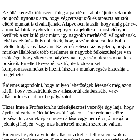
Az álláskeresők többsége, főleg a pandémia által sújtott szektorok
dolgozói nyitottak arra, hogy végzettségüktől és tapasztalatuktól
eltérő munkát is elvállaljanak. Alapvetően látszik, hogy amíg pár éve
a munkáltatók igyekeztek megnyerni a jelölteket, most előnybe
kerültek a szűkülő piac miatt, így nagyobb merítésből válogathanak,
tehát az elvárásaik is nőhetnek, hogy a számukra legideálisabb
jelöltet tudják kiválasztani. Ez természetesen azt is jelenti, hogy a
munkavállalóknak több türelemre és nagyobb felkészültségre van
szüksége, hogy sikeresen pályázzanak egy számukra szimpatikus
pozíciót. Emellett kevésbé pozitív, de biztosan kell
kompromisszumokat is hozni, hiszen a munkavégzés biztosítja a
megélhetést.
Érdemes átgondolni, hogy milyen lehetőségek léteznek még azon
kívül, hogy regisztrálunk egy állásportál adatbázisába vagy
álláshirdetésre adunk be pályázatot.
Tüzes Imre a Profession.hu üzletfejlesztési vezetője úgy látja, hogy
áprilistól várható élénkülés az álláspiacon. Erre érdemes előre
felkészülni, akinek épp nincsen állása vagy nem érzi jól magát a
jelenlegi helyén, vagy más karriercél mentén szeretne váltani.
Érdemes figyelni a virtuális állásbörzéket is, felfrissíteni szakmai