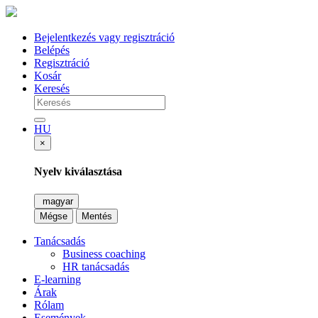
Bejelentkezés vagy regisztráció
Belépés
Regisztráció
Kosár
Keresés
HU
×
Nyelv kiválasztása
magyar
Mégse
Mentés
Tanácsadás
Business coaching
HR tanácsadás
E-learning
Árak
Rólam
Események