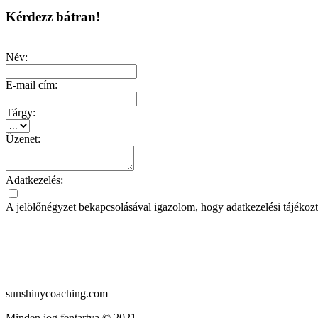
Kérdezz bátran!
Név:
E-mail cím:
Tárgy:
Üzenet:
Adatkezelés:
A jelölőnégyzet bekapcsolásával igazolom, hogy adatkezelési tájékozt
sunshinycoaching.com
Minden jog fentartva © 2021