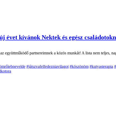
új évet kívánok Nektek és egész családotok
az együttműködő partnereimnek a közös munkát! A lista nem teljes, na
ömrőiebnevelde
#játszvafelfedezniavilagot
#köszönöm
#kutyasterapia
#
lkotora