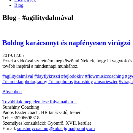
Blog
Blog - #agilitydalmával
Boldog karácsonyt és napfényesen virágzó 
2019.12.05
Ezzel a videóval szeretném megköszönni Nektek, hogy itt vagytok és 
tovább inspirál a mindennapi munkához.
#agilitydalmával
#dayflykriszti
#fejlodokkv
#flowmusiccoaching
#gy
#ritamiklanphotography
#ritamphotos
#sunshiny
#tusorieszter
#viraga
Bővebben
Továbbiak megjelenítése folyamatban...
Sunshiny Coaching
Pados Eszter coach, HR tanácsadó, tréner
Tel: +36206698318
Személyes konzultáció: Gyömrő, XVII. kerület
E-mail:
sunshinycoaching(kukac)gmail(pont)com