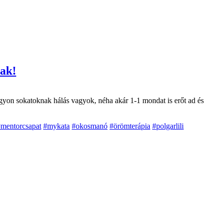
nak!
gyon sokatoknak hálás vagyok, néha akár 1-1 mondat is erőt ad és
mentorcsapat
#mykata
#okosmanó
#örömterápia
#polgarlili