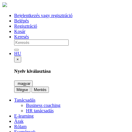
Bejelentkezés vagy regisztráció
Belépés
Regisztráció
Kosár
Keresés
HU
×
Nyelv kiválasztása
magyar
Mégse
Mentés
Tanácsadás
Business coaching
HR tanácsadás
E-learning
Árak
Rólam
Események