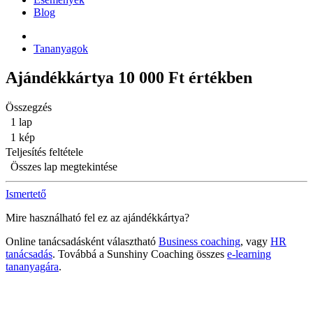
Blog
Tananyagok
Ajándékkártya 10 000 Ft értékben
Összegzés
1 lap
1 kép
Teljesítés feltétele
Összes lap megtekintése
Ismertető
Mire használható fel ez az ajándékkártya?
Online tanácsadásként választható
Business coaching
, vagy
HR
tanácsadás
. Továbbá a Sunshiny Coaching összes
e-learning
tananyagára
.