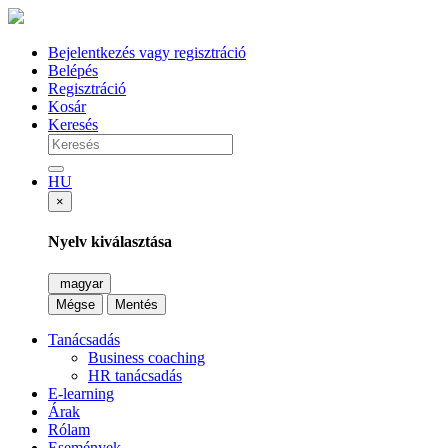
Bejelentkezés vagy regisztráció
Belépés
Regisztráció
Kosár
Keresés
HU
×
Nyelv kiválasztása
magyar
Mégse
Mentés
Tanácsadás
Business coaching
HR tanácsadás
E-learning
Árak
Rólam
Események