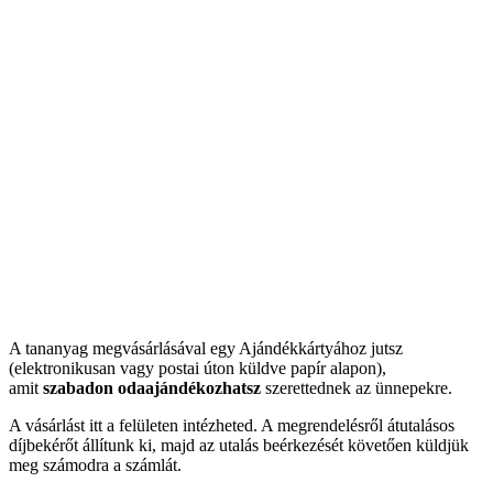
A tananyag megvásárlásával egy Ajándékkártyához jutsz
(elektronikusan vagy postai úton küldve papír alapon),
amit
szabadon odaajándékozhatsz
szerettednek az ünnepekre.
A vásárlást itt a felületen intézheted. A megrendelésről átutalásos
díjbekérőt állítunk ki, majd az utalás beérkezését követően küldjük
meg számodra a számlát.