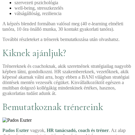
szervezeti pszichológia
well-being, stresszkezelés
válságállóság, reziliencia
A képzés blended formában valósul meg (40 e-learning elméleti
tanóra, 10 óra önálló munka, 30 kontakt gyakorlati tanóra).
További részleteket a trénerek bemutatkozása után olvashatsz.
Kiknek ajánljuk?
Trénereknek és coachoknak, akik szeretnének stratégiailag nagyobb
képben látni, gondolkozni. HR szakembereknek, vezetőknek, akik
képessé akarnak válni arra, hogy ebben a BANI világban stratégiai
döntések mentén vezessék cégüket. Kisvállalkozóktól egészen a
multiban dolgozó kollégákig mindenkinek értékes, hasznos,
gyakorlatias tudást adunk át.
Bemutatkoznak trénereink
Pados Eszter
vagyok,
HR tanácsadó, coach és tréner
. Az alap