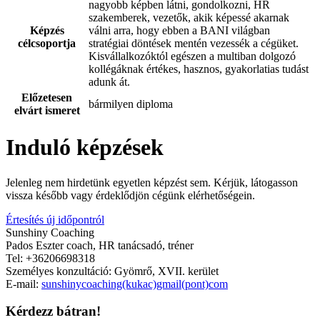
nagyobb képben látni, gondolkozni, HR
szakemberek, vezetők, akik képessé akarnak
Képzés
válni arra, hogy ebben a BANI világban
célcsoportja
stratégiai döntések mentén vezessék a cégüket.
Kisvállalkozóktól egészen a multiban dolgozó
kollégáknak értékes, hasznos, gyakorlatias tudást
adunk át.
Előzetesen
bármilyen diploma
elvárt ismeret
Induló képzések
Jelenleg nem hirdetünk egyetlen képzést sem. Kérjük, látogasson
vissza később vagy érdeklődjön cégünk elérhetőségein.
Értesítés új időpontról
Sunshiny Coaching
Pados Eszter coach, HR tanácsadó, tréner
Tel: +36206698318
Személyes konzultáció: Gyömrő, XVII. kerület
E-mail:
sunshinycoaching(kukac)gmail(pont)com
Kérdezz bátran!