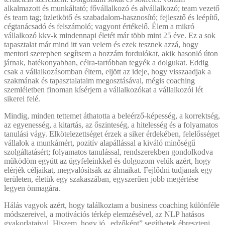
alkalmazott és munkáltató; fővállalkozó és alvállalkozó; team vezető
és team tag; üzletkötő és szabadalom-hasznosító; fejlesztő és leépítő,
cégtanácsadó és felszámoló; vagyont értékelő. Élem a mikró
vállalkozó kkv-k mindennapi életét már több mint 25 éve. Ez a sok
tapasztalat már mind itt van velem és ezek tesznek azzá, hogy
mentori szerepben segítsem a hozzám fordulókat, akik hasonló úton
járnak, hatékonyabban, célra-tartóbban tegyék a dolgukat. Eddig
csak a vállalkozásomban éltem, eljött az ideje, hogy visszaadjak a
szakmának és tapasztalataim megosztásával, mégis coaching
szemléletben finoman kísérjem a vállalkozókat a vállalkozói lét
sikerei felé.
Mindig, minden tettemet áthatotta a beleérző-képesség, a korrektség,
az egyenesség, a kitartás, az őszinteség, a hitelesség és a folyamatos
tanulási vágy. Elkötelezettséget érzek a siker érdekében, felelősséget
vállalok a munkámért, pozitív alapállással a kiváló minőségű
szolgáltatásért; folyamatos tanulással, rendszerekben gondolkodva
működöm együtt az ügyfeleinkkel és dolgozom velük azért, hogy
elérjék céljaikat, megvalósítsák az álmaikat. Fejlődni tudjanak egy
területen, életük egy szakaszában, egyszerűen jobb megértése
legyen önmagára.
Hálás vagyok azért, hogy találkoztam a business coaching különféle
módszereivel, a motivációs térkép elemzésével, az NLP hatásos
gyakorlataival. Hiszem, hogy jó „edzőként” segíthetek ébreszteni,