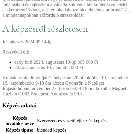
tudatosítani és fejleszteni a vállalkozókban a helikopter szemléletet,
a sikerorientáltságot, a sikert akadályozó hiedelmeinek átformálását,
a mindennapokban előforduló stresszoldást.
A képzésről részletesen
Jelentkezés 2024.09.14-ig.
Részvételi díj:
early bird 2024. augusztus 10-ig: 365 000 Ft
2024. augusztus 10. után 465 000 Ft
Kontakt órák időpontjai és helyszíne: 2024. október 19, novemberi
16., (szombatok) 9-18 óra között Gyömrőn a Napliget
Jógastúdióban, november 23. (szombat) 9-18 óra között a Magnet
Házban (1062 Budapest, Andrássy út 98.).
Képzés adatai
Képzés
Szervezet- és vezetőfejlesztés képzés
hivatalos neve
Képzés típusa
blended képzés