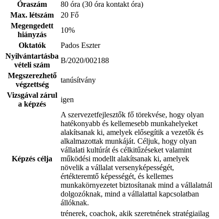
Óraszám
80 óra (30 óra kontakt óra)
Max. létszám
20 Fő
Megengedett
10%
hiányzás
Oktatók
Pados Eszter
Nyilvántartásba
B/2020/002188
vételi szám
Megszerezhető
tanúsítvány
végzettség
Vizsgával zárul
igen
a képzés
A szervezetfejlesztők fő törekvése, hogy olyan
hatékonyabb és kellemesebb munkahelyeket
alakítsanak ki, amelyek elősegítik a vezetők és
alkalmazottak munkáját. Céljuk, hogy olyan
vállalati kultúrát és célkitűzéseket valamint
Képzés célja
működési modellt alakítsanak ki, amelyek
növelik a vállalat versenyképességét,
értékteremtő képességét, és kellemes
munkakörnyezetet biztosítanak mind a vállalatnál
dolgozóknak, mind a vállalattal kapcsolatban
állóknak.
trénerek, coachok, akik szeretnének stratégiailag