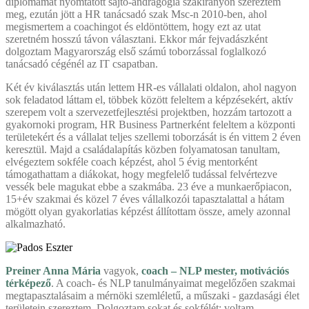
diplomámat nyomtatott sajtó-andragógia szakirányon szereztem
meg, ezután jött a HR tanácsadó szak Msc-n 2010-ben, ahol
megismertem a coachingot és eldöntöttem, hogy ezt az utat
szeretném hosszú távon választani. Ekkor már fejvadászként
dolgoztam Magyarország első számú toborzással foglalkozó
tanácsadó cégénél az IT csapatban.
Két év kiválasztás után lettem HR-es vállalati oldalon, ahol nagyon
sok feladatod láttam el, többek között feleltem a képzésekért, aktív
szerepem volt a szervezetfejlesztési projektben, hozzám tartozott a
gyakornoki program, HR Business Partnerként feleltem a központi
területekért és a vállalat teljes szellemi toborzását is én vittem 2 éven
keresztül. Majd a családalapítás közben folyamatosan tanultam,
elvégeztem sokféle coach képzést, ahol 5 évig mentorként
támogathattam a diákokat, hogy megfelelő tudással felvértezve
vessék bele magukat ebbe a szakmába. 23 éve a munkaerőpiacon,
15+év szakmai és közel 7 éves vállalkozói tapasztalattal a hátam
mögött olyan gyakorlatias képzést állítottam össze, amely azonnal
alkalmazható.
Preiner Anna Mária
vagyok,
coach – NLP mester, motivációs
térképező
. A coach- és NLP tanulmányaimat megelőzően szakmai
megtapasztalásaim a mérnöki szemléletű, a műszaki - gazdasági élet
területein szereztem. Dolgoztam sokat és sokfélét: voltam