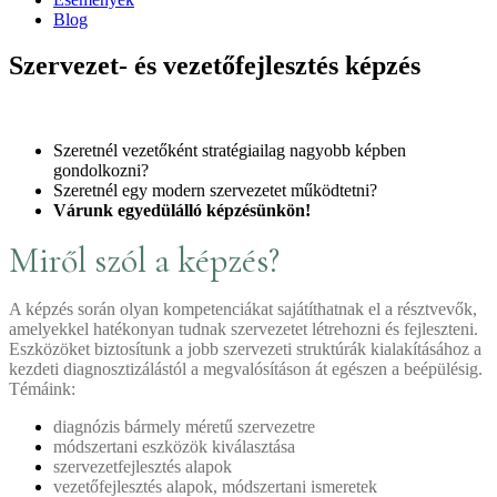
Blog
Szervezet- és vezetőfejlesztés képzés
Szeretnél vezetőként stratégiailag nagyobb képben
gondolkozni?
Szeretnél egy modern szervezetet működtetni?
Várunk egyedülálló képzésünkön!
Miről szól a képzés?
A képzés során olyan kompetenciákat sajátíthatnak el a résztvevők,
amelyekkel hatékonyan tudnak szervezetet létrehozni és fejleszteni.
Eszközöket biztosítunk a jobb szervezeti struktúrák kialakításához a
kezdeti diagnosztizálástól a megvalósításon át egészen a beépülésig.
Témáink:
diagnózis bármely méretű szervezetre
módszertani eszközök kiválasztása
szervezetfejlesztés alapok
vezetőfejlesztés alapok, módszertani ismeretek