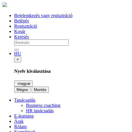
Bejelentkezés vagy regisztráció
Belépés
Regisztráció
Kosár
Keresés
HU
×
Nyelv kiválasztása
magyar
Mégse
Mentés
Tanácsadás
Business coaching
HR tanácsadás
E-learning
Árak
Rólam
Események