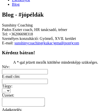
Blog
Blog - #jópéldák
Sunshiny Coaching
Pados Eszter coach, HR tanácsadó, tréner
Tel: +36206698318
Személyes konzultáció: Gyömrő, XVII. kerület
E-mail:
sunshinycoaching(kukac)gmail(pont)com
Kérdezz bátran!
A *-gal jelzett mezők kitöltése mindenképp szükséges.
Név:
E-mail cím:
Tárgy:
Üzenet:
Adatkezelés: