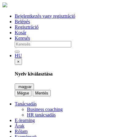
Bejelentkezés vagy regisztráció
Belépés
Regisztráció
Kosár
Keresés
HU
×
Nyelv kiválasztása
magyar
Mégse
Mentés
Tanácsadás
Business coaching
HR tanácsadás
E-learning
Árak
Rólam
Események