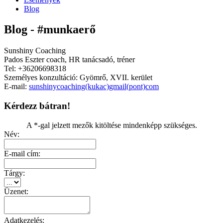
Blog
Blog - #munkaerő
Sunshiny Coaching
Pados Eszter coach, HR tanácsadó, tréner
Tel: +36206698318
Személyes konzultáció: Gyömrő, XVII. kerület
E-mail:
sunshinycoaching(kukac)gmail(pont)com
Kérdezz bátran!
A *-gal jelzett mezők kitöltése mindenképp szükséges.
Név:
E-mail cím:
Tárgy:
Üzenet:
Adatkezelés: